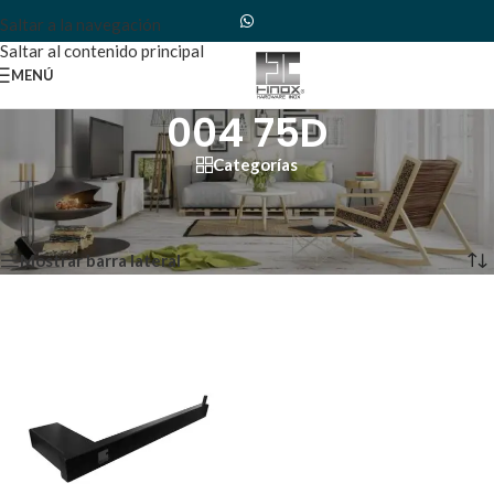
Saltar a la navegación
Saltar al contenido principal
MENÚ
004 75D
Categorías
Inicio
/
Productos etiquetados “004 75D”
Mostrando el único resultado
Mostrar barra lateral