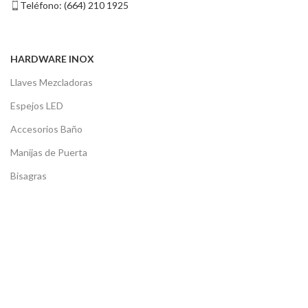
Teléfono: (664) 210 1925
HARDWARE INOX
Llaves Mezcladoras
Espejos LED
Accesorios Baño
Manijas de Puerta
Bisagras
DISTRIBUIDORES
Tijuana
Mexicali
Ensenada