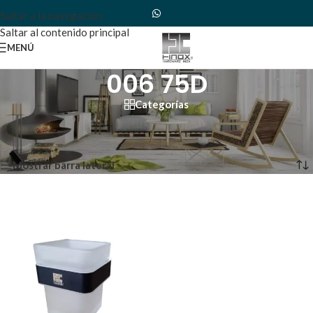
Saltar a la navegación
Saltar al contenido principal
MENÚ
006 75D
Categorías
Inicio
/
Productos etiquetados “006 75D”
Mostrando el único resultado
Mostrar barra lateral