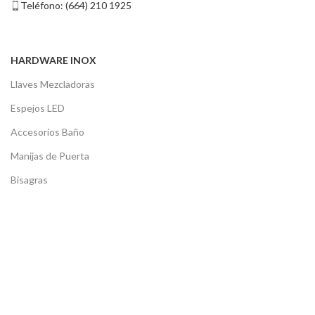
Teléfono: (664) 210 1925
HARDWARE INOX
Llaves Mezcladoras
Espejos LED
Accesorios Baño
Manijas de Puerta
Bisagras
DISTRIBUIDORES
Tijuana
Mexicali
Ensenada