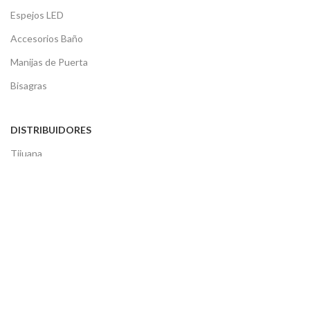
Espejos LED
Accesorios Baño
Manijas de Puerta
Bisagras
DISTRIBUIDORES
Tijuana
Mexicali
Ensenada
Rosarito
Tecate
SERVICIO AL CLIENTE