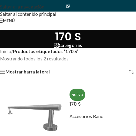
Saltar a la navegación
Saltar al contenido principal
MENÚ
170 S
Categorías
Inicio
/
Productos etiquetados “170 S”
Mostrando todos los 2 resultados
Mostrar barra lateral
NUEVO
170 S
Accesorios Baño