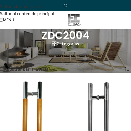
Saltar a la navegación
Saltar al contenido principal
MENÚ
ZDC2004
Categorías
Inicio
/
Productos etiquetados “ZDC2004”
Mostrando todos los 2 resultados
Mostrar barra lateral