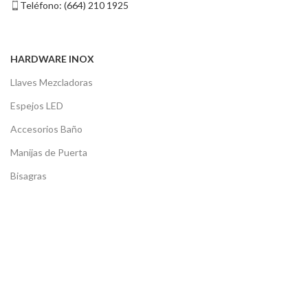
Teléfono: (664) 210 1925
HARDWARE INOX
Llaves Mezcladoras
Espejos LED
Accesorios Baño
Manijas de Puerta
Bisagras
DISTRIBUIDORES
Tijuana
Mexicali
Ensenada