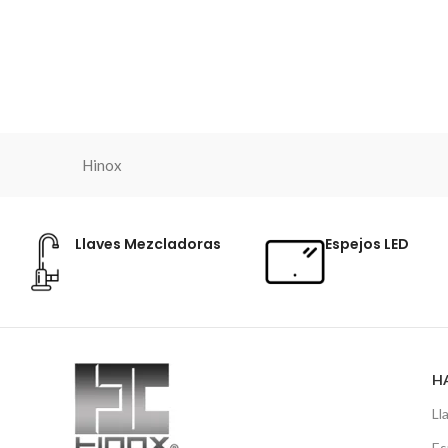
Hinox
Llaves Mezcladoras
Espejos LED
H
Ll
Es