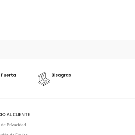
010 62ST
Accesorios Baño
Gancho para Toa
 Puerta
Bisagras
IO AL CLIENTE
a de Privacidad
ción de Envíos