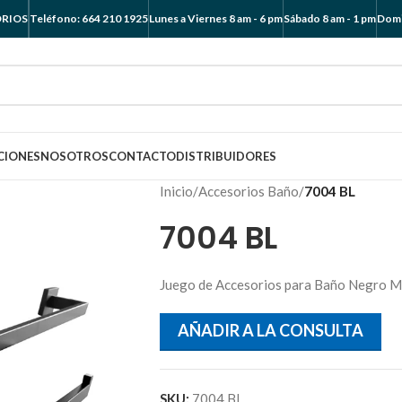
ORIOS
Teléfono: 664 210 1925
Lunes a Viernes 8 am - 6 pm
Sábado 8 am - 1 pm
Domi
CIONES
NOSOTROS
CONTACTO
DISTRIBUIDORES
Inicio
/
Accesorios Baño
/
7004 BL
7004 BL
Juego de Accesorios para Baño Negro 
AÑADIR A LA CONSULTA
SKU:
7004 BL