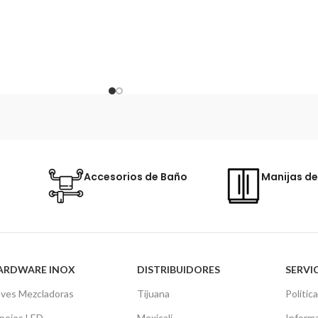
Accesorios de Baño
Manijas de
ARDWARE INOX
DISTRIBUIDORES
SERVIC
aves Mezcladoras
Tijuana
Polític
pejos LED
Mexicali
Informa