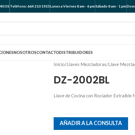
ORIOS
Teléfono: 664 210 1925
Lunes a Viernes 8 am - 6 pm
Sábado 8 am - 1 pm
Domi
CIONES
NOSOTROS
CONTACTO
DISTRIBUIDORES
Inicio
/
Llaves Mezcladoras
/
Llave Mezcla
DZ-2002BL
Llave de Cocina con Rociador Extraíble
AÑADIR A LA CONSULTA