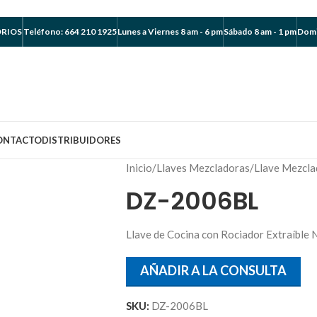
ORIOS
Teléfono: 664 210 1925
Lunes a Viernes 8 am - 6 pm
Sábado 8 am - 1 pm
Domi
ONTACTO
DISTRIBUIDORES
Inicio
/
Llaves Mezcladoras
/
Llave Mezcla
DZ-2006BL
Llave de Cocina con Rociador Extraíble
AÑADIR A LA CONSULTA
SKU:
DZ-2006BL