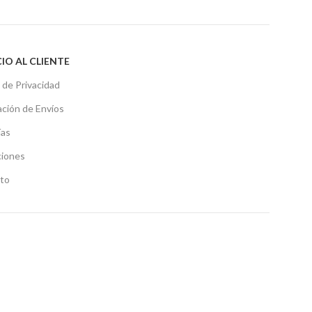
CIO AL CLIENTE
a de Privacidad
ción de Envíos
ías
iones
to