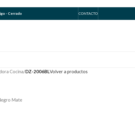
go - Cerrado
CONTACTO
dora Cocina
/
DZ-2006BL
Volver a productos
 Negro Mate