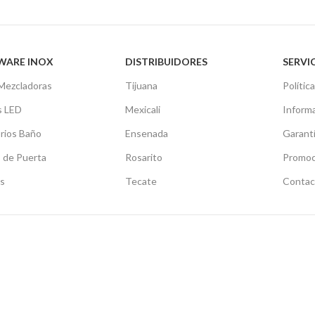
WARE INOX
DISTRIBUIDORES
SERVI
 Mezcladoras
Tijuana
Polític
s LED
Mexicali
Informa
rios Baño
Ensenada
Garant
s de Puerta
Rosarito
Promoc
as
Tecate
Contac